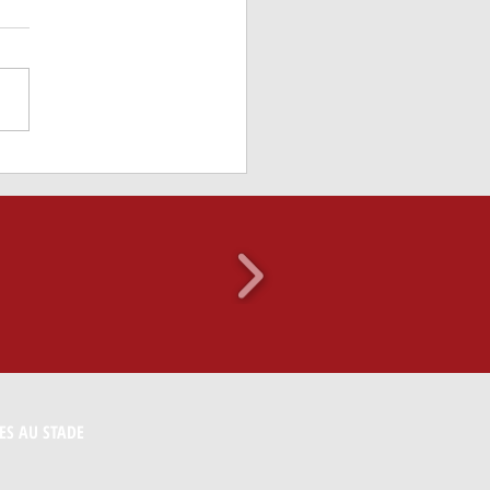
du club
ES AU STADE