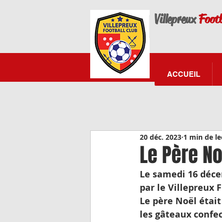
Villepreux
Footb
ACCUEIL
20 déc. 2023
1 min de le
Le Père N
Le samedi 16 décem
par le Villepreux
Le père Noël était
les gâteaux confec