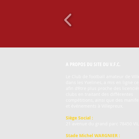
A PROPOS DU SITE DU V.F.C.
Le Club de football amateur de Vill
dans les Yvelines, a mis en ligne ce
afin d’être plus proche des licencié
clubs en traitant des différentes
compétitions, ainsi que des manife
et événements à Villepreux.
Siège Social
:
21 avenue du grand parc 78450 VI
Stade Michel WARGNIER
: