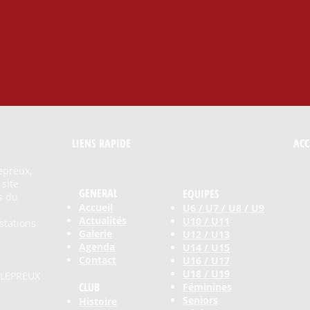
LIENS RAPIDE​
ACC
epreux,
 site
GENERAL
EQUIPES
s du
Accueil
U6 / U7 / U8 / U9
Actualités
U10 / U11
stations
Galerie
U12 / U13
Agenda
U14 / U15
Contact
U16 / U17
U18 / U19
LLEPREUX
CLUB
Féminines
Seniors
Histoire