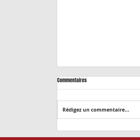
Commentaires
Rédigez un commentaire...
Remise de maillots