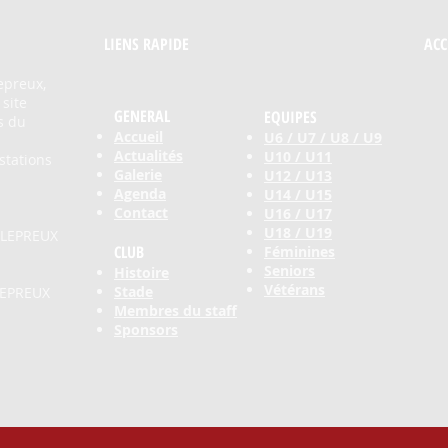
LIENS RAPIDE​
ACC
epreux,
 site
GENERAL
EQUIPES
s du
Accueil
U6 / U7 / U8 / U9
Actualités
U10 / U11
stations
Galerie
U12 / U13
Agenda
U14 / U15
Contact
U16 / U17
U18 / U19
LLEPREUX
CLUB
Féminines
Seniors
Histoire
Vétérans
Stade
LEPREUX
Membres du staff
Sponsors
.