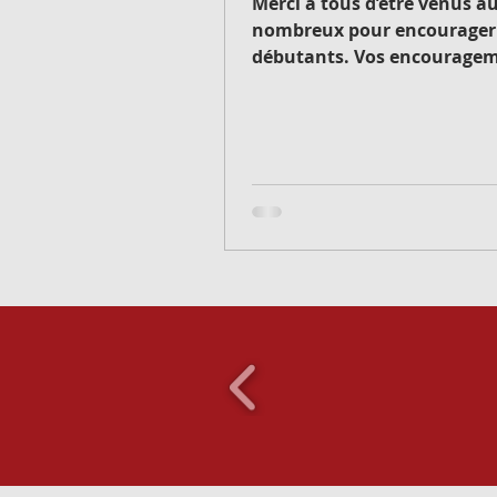
Merci à tous d’être venus au
nombreux pour encourager 
débutants. Vos encouragements
leur ont donné la motivati
tenir toute...