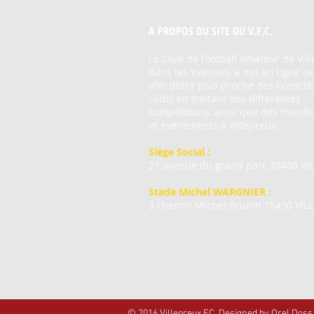
A PROPOS DU SITE DU V.F.C.
Le Club de football amateur de Vill
dans les Yvelines, a mis en ligne ce
afin d’être plus proche des licencié
clubs en traitant des différentes
compétitions, ainsi que des manife
et événements à Villepreux.
Siège Social
:
21 avenue du grand parc 78450 VI
Stade Michel WARGNIER
:
3 chemin Michel Brunin 78450 VIL
© 2016 Villepreux FC. Designed by Orel Doss