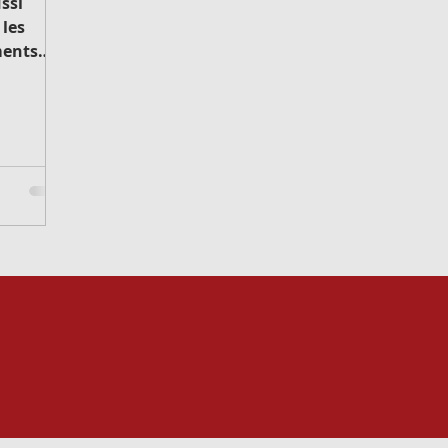
ssi
les
on pour