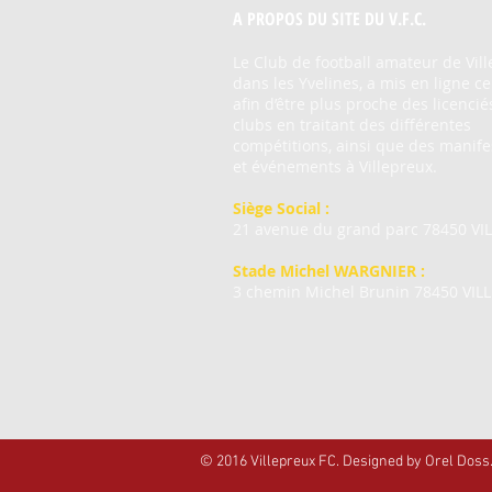
A PROPOS DU SITE DU V.F.C.
Le Club de football amateur de Vill
dans les Yvelines, a mis en ligne ce
afin d’être plus proche des licencié
clubs en traitant des différentes
compétitions, ainsi que des manife
et événements à Villepreux.
Siège Social
:
21 avenue du grand parc 78450 VI
Stade Michel WARGNIER
:
3 chemin Michel Brunin 78450 VIL
© 2016 Villepreux FC. Designed by Orel Doss