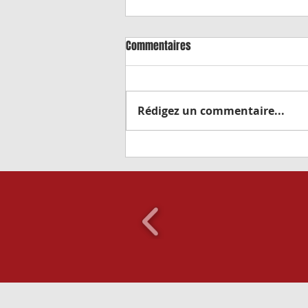
Commentaires
Rédigez un commentaire...
Remise de maillots