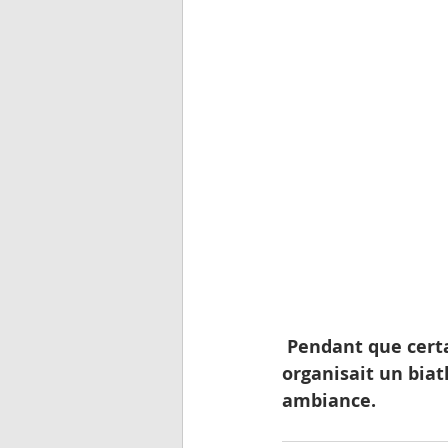
 Pendant que certains étaient en tournoi, Marco, responsable du foot animation, 
organisait un biat
ambiance.