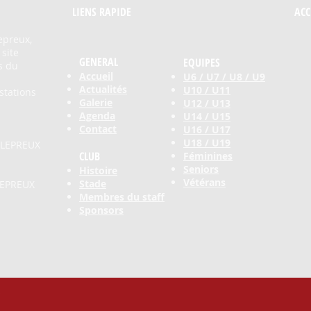
LIENS RAPIDE​
ACC
epreux,
 site
GENERAL
EQUIPES
s du
Accueil
U6 / U7 / U8 / U9
Actualités
U10 / U11
stations
Galerie
U12 / U13
Agenda
U14 / U15
Contact
U16 / U17
U18 / U19
LLEPREUX
CLUB
Féminines
Seniors
Histoire
Vétérans
Stade
LEPREUX
Membres du staff
Sponsors
.