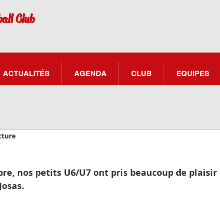
all Club
ACTUALITÉS
AGENDA
CLUB
EQUIPES
cture
7
re, nos petits U6/U7 ont pris beaucoup de plaisir 
Josas.