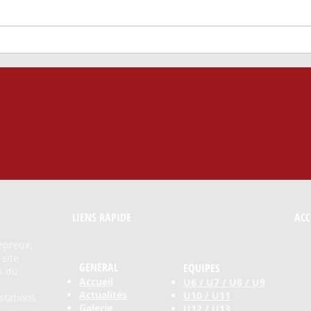
Assemblée Générale
LIENS RAPIDE​
ACC
epreux,
 site
GENERAL
EQUIPES
s du
Accueil
U6 / U7 / U8 / U9
Actualités
U10 / U11
stations
Galerie
U12 / U13